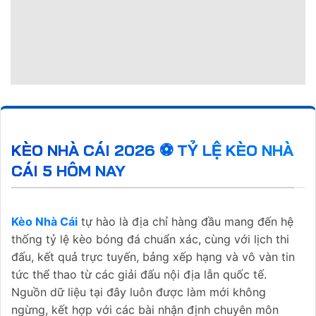
KÈO NHÀ CÁI 2026 ⚽ TỶ LỆ KÈO NHÀ
CÁI 5 HÔM NAY
Kèo Nhà Cái
tự hào là địa chỉ hàng đầu mang đến hệ
thống tỷ lệ kèo bóng đá chuẩn xác, cùng với lịch thi
đấu, kết quả trực tuyến, bảng xếp hạng và vô vàn tin
tức thể thao từ các giải đấu nội địa lẫn quốc tế.
Nguồn dữ liệu tại đây luôn được làm mới không
ngừng, kết hợp với các bài nhận định chuyên môn