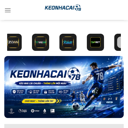
Bỏ
qua
nội
dung